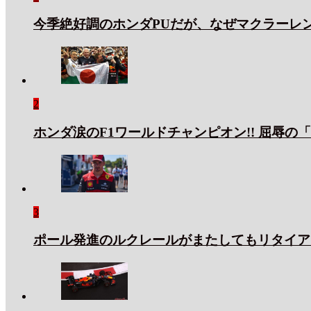
今季絶好調のホンダPUだが、なぜマクラーレ
2
ホンダ涙のF1ワールドチャンピオン!! 屈辱の
3
ポール発進のルクレールがまたしてもリタイア