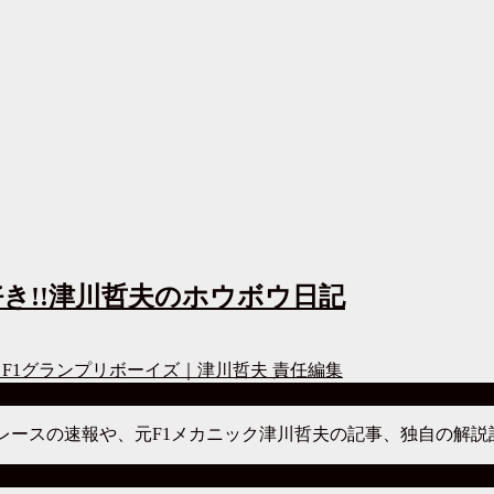
き!!津川哲夫のホウボウ日記
F1グランプリボーイズ｜津川哲夫 責任編集
。レースの速報や、元F1メカニック津川哲夫の記事、独自の解