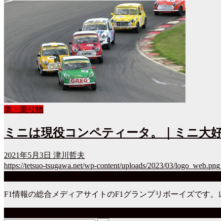
車・乗り物
ミニは現役コンペティータ。｜ミニ大好
2021年5月3日
津川哲夫
https://tetsuo-tsugawa.net/wp-content/uploads/2023/03/logo_web.png
当サイトについて
F1情報の総合メディアサイトのF1グランプリボーイズです
キーワードで検索する