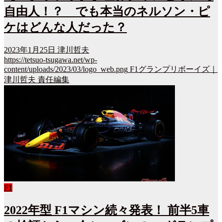
自由人！？ でも本当のネルソン・ピ
ケはどんな人だった？
2023年1月25日
津川哲夫
https://tetsuo-tsugawa.net/wp-
content/uploads/2023/03/logo_web.png
F1グランプリボーイズ｜
津川哲夫 責任編集
F1
2022年型 F1マシン続々発表！ 前半5車