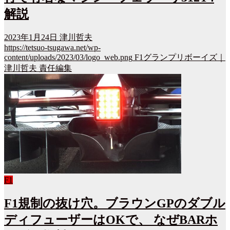
解説
2023年1月24日
津川哲夫
https://tetsuo-tsugawa.net/wp-
content/uploads/2023/03/logo_web.png
F1グランプリボーイズ｜
津川哲夫 責任編集
F1
F1規制の抜け穴。ブラウンGPのダブル
ディフューザーはOKで、 なぜBARホ