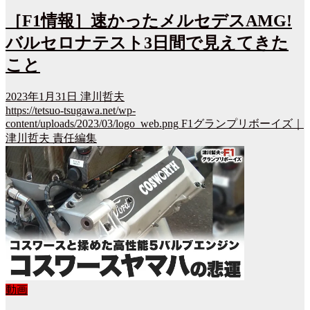
［F1情報］速かったメルセデスAMG!
バルセロナテスト3日間で見えてきた
こと
2023年1月31日
津川哲夫
https://tetsuo-tsugawa.net/wp-
content/uploads/2023/03/logo_web.png
F1グランプリボーイズ｜
津川哲夫 責任編集
動画