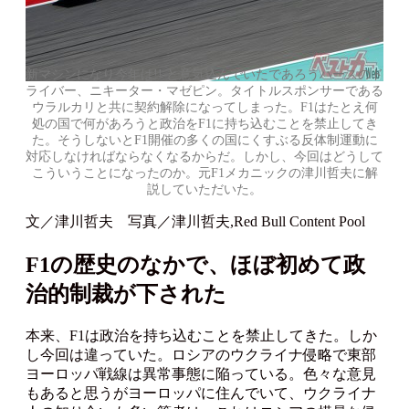
新マシンになり今年は!! と意気込んでいたであろうハースのド
ライバー、ニキーター・マゼピン。タイトルスポンサーである
ウラルカリと共に契約解除になってしまった。F1はたとえ何
処の国で何があろうと政治をF1に持ち込むことを禁止してき
た。そうしないとF1開催の多くの国にくすぶる反体制運動に
対応しなければならなくなるからだ。しかし、今回はどうして
こういうことになったのか。元F1メカニックの津川哲夫に解
説していただいた。
文／津川哲夫 写真／津川哲夫,Red Bull Content Pool
F1の歴史のなかで、ほぼ初めて政
治的制裁が下された
本来、F1は政治を持ち込むことを禁止してきた。しか
し今回は違っていた。ロシアのウクライナ侵略で東部
ヨーロッパ戦線は異常事態に陥っている。色々な意見
もあると思うがヨーロッパに住んでいて、ウクライナ