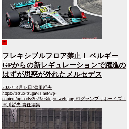
F1
フレキシブルフロア禁止！ ベルギー
GPからの新レギュレーションで躍進の
はずが思惑が外れたメルセデス
2023年4月13日
津川哲夫
https://tetsuo-tsugawa.net/wp-
content/uploads/2023/03/logo_web.png
F1グランプリボーイズ｜
津川哲夫 責任編集