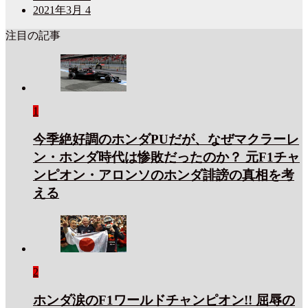
2021年3月
4
注目の記事
1
今季絶好調のホンダPUだが、なぜマクラーレ
ン・ホンダ時代は惨敗だったのか？ 元F1チャ
ンピオン・アロンソのホンダ誹謗の真相を考
える
2
ホンダ涙のF1ワールドチャンピオン!! 屈辱の