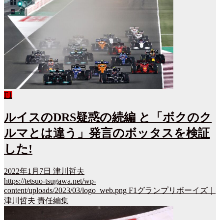
F1
ルイスのDRS疑惑の続編 と「ボクのク
ルマとは違う」発言のボッタスを検証
した!
2022年1月7日
津川哲夫
https://tetsuo-tsugawa.net/wp-
content/uploads/2023/03/logo_web.png
F1グランプリボーイズ｜
津川哲夫 責任編集