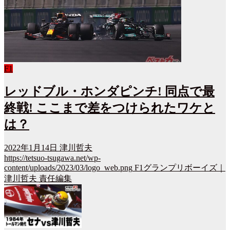
F1
レッドブル・ホンダピンチ! 同点で最
終戦! ここまで差をつけられたワケと
は？
2022年1月14日
津川哲夫
https://tetsuo-tsugawa.net/wp-
content/uploads/2023/03/logo_web.png
F1グランプリボーイズ｜
津川哲夫 責任編集