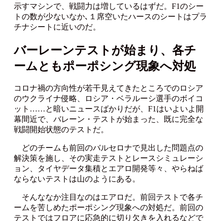
示すマシンで、戦闘力は増しているはずだ。F1のシー
トの数が少ないなか､１席空いたハースのシートはプラ
チナシートに近いのだ。
バーレーンテストが始まり、各チ
ームともポーポシング現象へ対処
コロナ禍の方向性が若干見えてきたところでのロシア
のウクライナ侵略、ロシア・ベラルーシ選手のボイコ
ット……と暗いニュースばかりだが、F1はいよいよ開
幕間近で、バレーン・テストが始まった、既に完全な
戦闘開始状態のテストだ。
どのチームも前回のバルセロナで見出した問題点の
解決策を施し、その実走テストとレースシミュレーシ
ョン、タイヤデータ集積とエアロ開発等々、やらねば
ならないテストは山のようにある。
そんななか注目なのはエアロだ。前回テストで各チ
ームを苦しめたポーポシング現象への対処だ。前回の
テストではフロアに応急的に切り欠きを入れるなどで