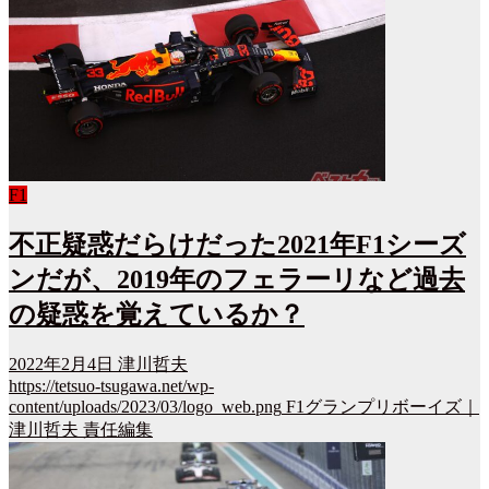
F1
不正疑惑だらけだった2021年F1シーズ
ンだが、2019年のフェラーリなど過去
の疑惑を覚えているか？
2022年2月4日
津川哲夫
https://tetsuo-tsugawa.net/wp-
content/uploads/2023/03/logo_web.png
F1グランプリボーイズ｜
津川哲夫 責任編集