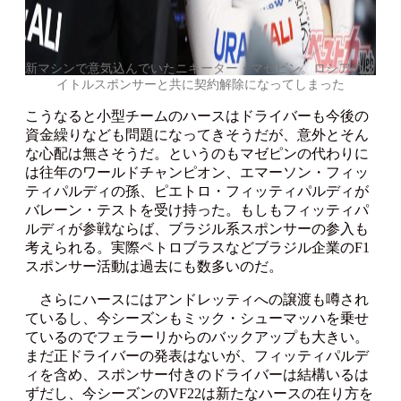
新マシンで意気込んでいたニキーター・マゼピン。ロシアのタ
イトルスポンサーと共に契約解除になってしまった
こうなると小型チームのハースはドライバーも今後の
資金繰りなども問題になってきそうだが、意外とそん
な心配は無さそうだ。というのもマゼピンの代わりに
は往年のワールドチャンピオン、エマーソン・フィッ
ティパルディの孫、ピエトロ・フィッティパルディが
バレーン・テストを受け持った。もしもフィッティパ
ルディが参戦ならば、ブラジル系スポンサーの参入も
考えられる。実際ペトロブラスなどブラジル企業のF1
スポンサー活動は過去にも数多いのだ。
さらにハースにはアンドレッティへの譲渡も噂され
ているし、今シーズンもミック・シューマッハを乗せ
ているのでフェラーリからのバックアップも大きい。
まだ正ドライバーの発表はないが、フィッティパルデ
ィを含め、スポンサー付きのドライバーは結構いるは
ずだし、今シーズンのVF22は新たなハースの在り方を