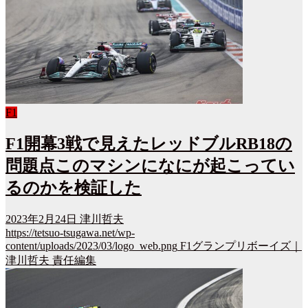
F1
F1開幕3戦で見えたレッドブルRB18の
問題点このマシンになにが起こってい
るのかを検証した
2023年2月24日
津川哲夫
https://tetsuo-tsugawa.net/wp-
content/uploads/2023/03/logo_web.png
F1グランプリボーイズ｜
津川哲夫 責任編集