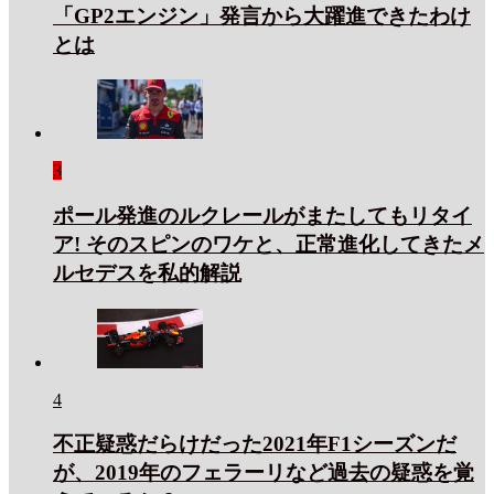
「GP2エンジン」発言から大躍進できたわけ
とは
3
ポール発進のルクレールがまたしてもリタイ
ア! そのスピンのワケと、正常進化してきたメ
ルセデスを私的解説
4
不正疑惑だらけだった2021年F1シーズンだ
が、2019年のフェラーリなど過去の疑惑を覚