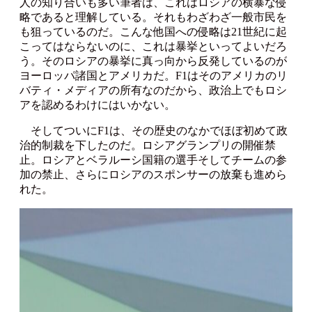
人の知り合いも多い筆者は、これはロシアの横暴な侵
略であると理解している。それもわざわざ一般市民を
も狙っているのだ。こんな他国への侵略は21世紀に起
こってはならないのに、これは暴挙といってよいだろ
う。そのロシアの暴挙に真っ向から反発しているのが
ヨーロッパ諸国とアメリカだ。F1はそのアメリカのリ
バティ・メディアの所有なのだから、政治上でもロシ
アを認めるわけにはいかない。
そしてついにF1は、その歴史のなかでほぼ初めて政
治的制裁を下したのだ。ロシアグランプリの開催禁
止。ロシアとベラルーシ国籍の選手そしてチームの参
加の禁止、さらにロシアのスポンサーの放棄も進めら
れた。